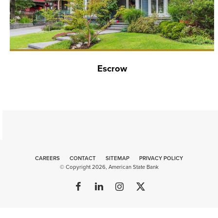
Escrow
CAREERS
CONTACT
SITEMAP
Minneapolis
PRIVACY POLICY
© Copyright 2026, American State Bank
Website
Design
by
Plaudit
FOLLOW
FIND
FOLLOW
FOLLOW
Design
US
US
US
US
ON
ON
ON
ON